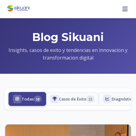
Blog Sikuani
Insights, casos de exito y tendencias en innovacion y
transformacion digital
Todas
Casos de Éxito
Diagnóstico 
58
23