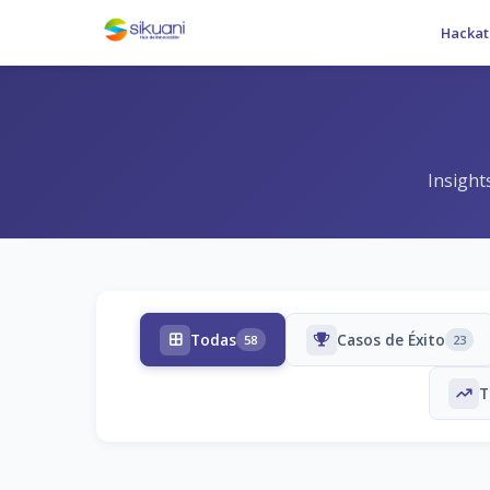
Hackat
Insight
Todas
Casos de Éxito
58
23
T