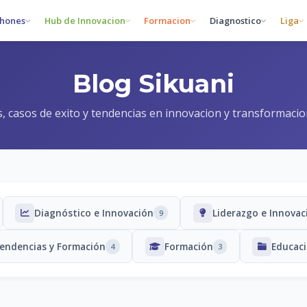
hones
Hub de Innovacion
Formacion
Diagnostico
Liga
Blog Sikuani
s, casos de exito y tendencias en innovacion y transformacion
Diagnóstico e Innovación
Liderazgo e Innovac
9
endencias y Formación
Formación
Educac
4
3