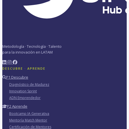
Metodología · Tecnología · Talento
para la innovación en LATAM
DESCUBRE · APRENDE
P1 Descubre
Diagnóstico de Madurez
Innovation Sprint
ADN Emprendedor
P2 Aprende
Bootcamp IA Generativa
Mentoría Match Mentor
Certificación de Mentores