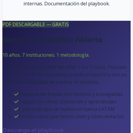
internas. Documentación del playbook.
PDF DESCARGABLE — GRATIS
Banca + Innovación Abierta
10 años. 7 instituciones. 1 metodología.
Compendio descargable del pillar + los 7 casos. Pensado
para que un VP de innovación pueda compartirlo con su
comité sin necesidad de explicar el contexto.
Playbook de 4 fases con tiempos y entregables
7 casos con cifras, soluciones y aprendizajes
5 patrones que se repiten en banca LATAM
Errores caros que hemos visto y cómo evitarlos
Descarga el playbook