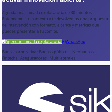
Agenda una llamada exploratoria de 30 minutos.
Entendemos tu contexto y te devolvemos una propuesta
de intervención con formato, alcance y métricas que
puedes presentar a tu comité.
Agendar llamada exploratoria
WhatsApp
Banca corporativa · Bancos públicos · Neobancos ·
Fintechs · Aseguradoras · Multilaterales