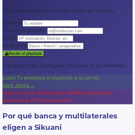
Te lo enviamos a tu correo en menos de 1 minuto.
Nombre
Correo corporativo
Cargo
Institución
Recibir el playbook
Tus datos están protegidos. No spam, lo prometemos.
¡Listo! Te enviamos el playbook a tu correo.
Abrir ahora →
Hubo un error. Escíbenos a info@sikuani.net y te
enviamos el PDF manualmente.
Por qué banca y multilaterales
eligen a Sikuani